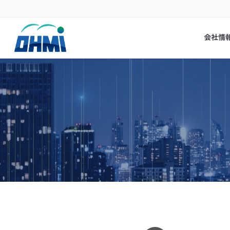
コ
ナ
ン
ビ
テ
ゲ
会社情
ン
ー
ツ
シ
へ
ョ
ス
ン
キ
に
ッ
移
プ
動