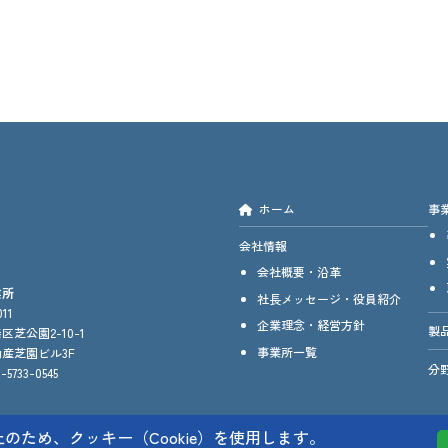
ホーム
事
会社情報
会社概要・沿革
業所
社長メッセージ・役員紹介
11
企業理念・経営方針
製
区芝公園2-10-1
事業所一覧
産芝園ビル3F
分
5733-0545
ため、クッキー（Cookie）を使用します。